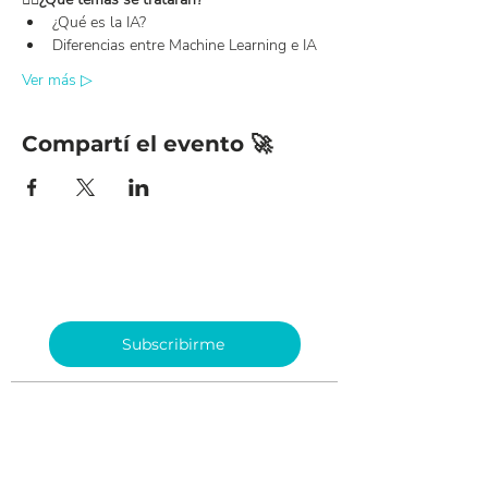
¿Qué es la IA?
Diferencias entre Machine Learning e IA
Ver más ▷
Compartí el evento 🚀
¡Únete a nuestro Newsletter y
mantente al día con nosotros!
Subscribirme
Creado por
info@webstartedacademy.com